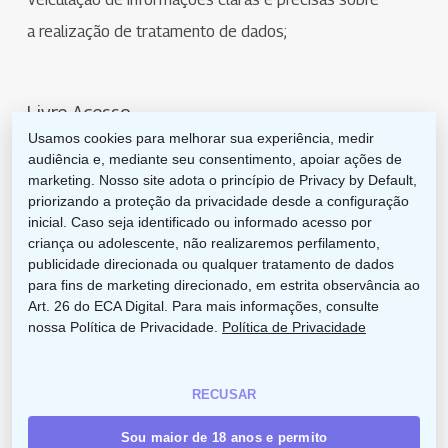
a realização de tratamento de dados;
Livre Acesso
Usamos cookies para melhorar sua experiência, medir
Compatibilidade do tratamento de dados com a
audiência e, mediante seu consentimento, apoiar ações de
marketing. Nosso site adota o princípio de Privacy by Default,
finalidade informada em nosso site, ou seja, seus
priorizando a proteção da privacidade desde a configuração
dados só serão coletados e utilizados se forem
inicial. Caso seja identificado ou informado acesso por
criança ou adolescente, não realizaremos perfilamento,
necessários e essenciais para o oferecimento de
publicidade direcionada ou qualquer tratamento de dados
nossos serviços;
para fins de marketing direcionado, em estrita observância ao
Art. 26 do ECA Digital. Para mais informações, consulte
nossa Política de Privacidade.
Política de Privacidade
Qualidade de Dados
Garantir a precisão, clareza e atualização dos
RECUSAR
dados coletados, de acordo com a necessidade e
Sou maior de 18 anos e permito