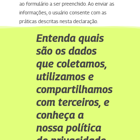
ao formulário a ser preenchido. Ao enviar as
informações, o usuário consente com as
práticas descritas nesta declaração.
Entenda quais
são os dados
que coletamos,
utilizamos e
compartilhamos
com terceiros, e
conheça a
nossa política