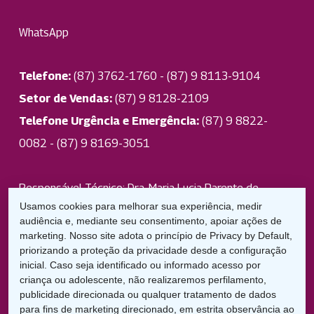
WhatsApp
Telefone:
(87) 3762-1760 - (87) 9 8113-9104
Setor de Vendas:
(87) 9 8128-2109
Telefone Urgência e Emergência:
(87) 9 8822-
0082 - (87) 9 8169-3051
Responsável Técnico: Dra. Maria Lucia Parente de
Usamos cookies para melhorar sua experiência, medir
Andrade CRO 2934
audiência e, mediante seu consentimento, apoiar ações de
marketing. Nosso site adota o princípio de Privacy by Default,
priorizando a proteção da privacidade desde a configuração
Uniodonto Garanhuns
inicial. Caso seja identificado ou informado acesso por
criança ou adolescente, não realizaremos perfilamento,
publicidade direcionada ou qualquer tratamento de dados
para fins de marketing direcionado, em estrita observância ao