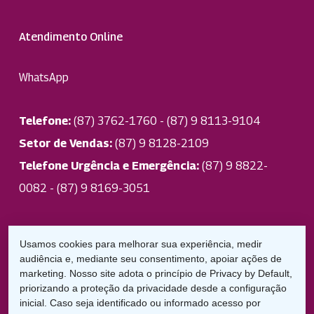
Atendimento Online
WhatsApp
Telefone:
(87) 3762-1760 - (87) 9 8113-9104
Setor de Vendas:
(87) 9 8128-2109
Telefone Urgência e Emergência:
(87) 9 8822-
0082 - (87) 9 8169-3051
Responsável Técnico: Dra. Maria Lucia Parente de
Usamos cookies para melhorar sua experiência, medir
Andrade CRO 2934
audiência e, mediante seu consentimento, apoiar ações de
marketing. Nosso site adota o princípio de Privacy by Default,
priorizando a proteção da privacidade desde a configuração
Uniodonto Garanhuns
inicial. Caso seja identificado ou informado acesso por